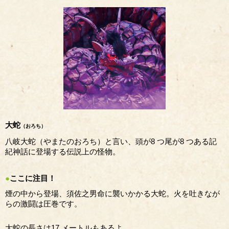
大蛇
（おろち）
八岐大蛇（やまたのおろち）と言い、頭が8 つ尾が8 つある記
紀神話に登場する伝説上の怪物。
●
ここに注目！
煙の中から登場、須佐之男命に襲いかかる大蛇。火を吐きなが
らの激闘は圧巻です。
大蛇の長さは17 メートルもあるよ。