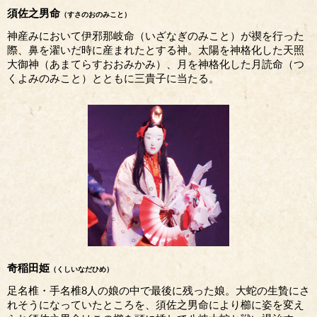
須佐之男命
（すさのおのみこと）
神産みにおいて伊邪那岐命（いざなぎのみこと）が禊を行った
際、鼻を濯いだ時に産まれたとする神。太陽を神格化した天照
大御神（あまてらすおおみかみ）、月を神格化した月読命（つ
くよみのみこと）とともに三貴子に当たる。
奇稲田姫
（くしいなだひめ）
足名椎・手名椎8人の娘の中で最後に残った娘。大蛇の生贄にさ
れそうになっていたところを、須佐之男命により櫛に姿を変え