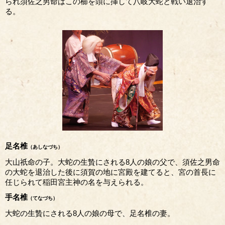
られ須佐之男命はこの櫛を頭に挿して八岐大蛇と戦い退治す
る。
足名椎
（あしなづち）
大山祇命の子。大蛇の生贄にされる8人の娘の父で、須佐之男命
の大蛇を退治した後に須賀の地に宮殿を建てると、宮の首長に
任じられて稲田宮主神の名を与えられる。
手名椎
（てなづち）
大蛇の生贄にされる8人の娘の母で、足名椎の妻。