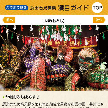
大蛇(おろち)
●
大蛇(おろち)あらすじ
悪業のため高天原を追われた須佐之男命が出雲の国・斐川にさ