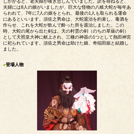
しかかると、老夫婦が嘆き悲しんでいました。訳を尋ねると、
夫婦には8人の娘がいましたが、巨大な怪物の八岐大蛇が毎年あ
らわれて、7年に7人の娘をとられ、最後の1人も取られる運命
にあるといいます。須佐之男命は、大蛇退治を約束し、毒酒を
作らせ、これを大蛇が飲んで酔った所を退治しました。この
時、大蛇の尾から出た剣は、天の村雲の剣（のちの草薙の剣）
として天照皇大神に献上され、三種の神器の1つとして熱田神宮
に祀られています。須佐之男命は助けた娘、奇稲田姫と結婚し
ました。
●
登場人物