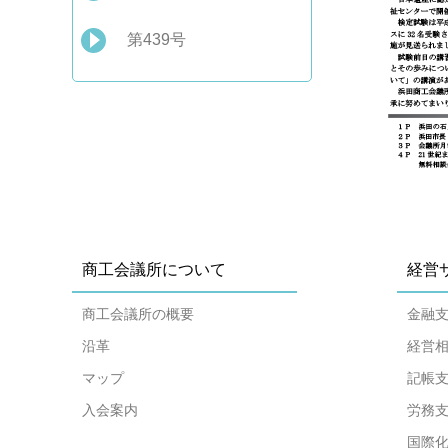
第439号
商工会議所について
経営
商工会議所の概要
金融
沿革
経営
マップ
記帳
入会案内
労務
国際