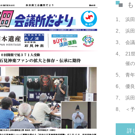
も
浜田
浜田
会議
21
催の
青年
優良
浜田
＜予
詳