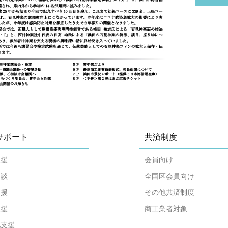
サポート
共済制度
支援
会員向け
相談
全国区会員向け
支援
その他共済制度
支援
商工業者対象
化支援