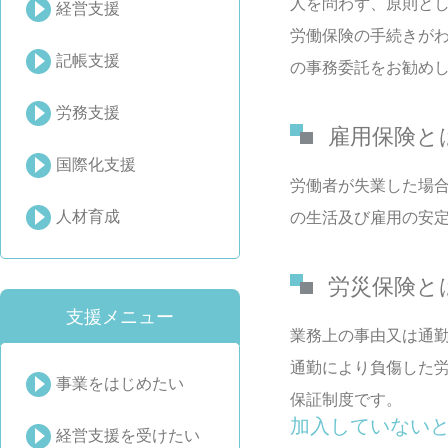
人を問わず、原則と
経営支援
労働保険の手続きが
記帳支援
の事務委託をお勧め
労務支援
雇用保険と
国際化支援
労働者が失業した場
人材育成
の生活及び雇用の安
労災保険と
支援メニュー
業務上の事由又は通
通勤により負傷した
事業をはじめたい
保証制度です。
加入していない
経営支援を受けたい