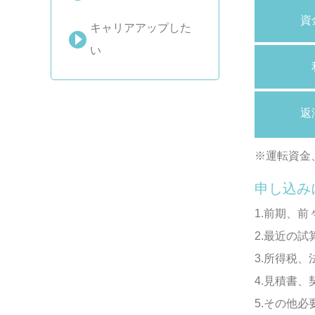
資
キャリアアップした
い
返
※運転資金
申し込み
1.前期、
2.最近の試
3.所得税
4.見積書
5.その他必