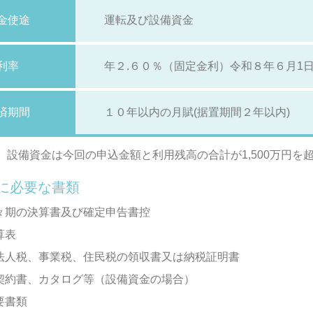
金使途
運転及び設備資金
利率
年２.６０％（固定金利）令和８年６月
済期間
１０年以内の月賦(据置期間２年以内)
、設備資金は今回の申込金額と利用残高の合計が1,500万円
に必要な書類
前々期の決算書及び確定申告書控
算表
、法人税、事業税、住民税の領収書又は納税証明書
、契約書、カタログ等（設備資金の場合）
要書類