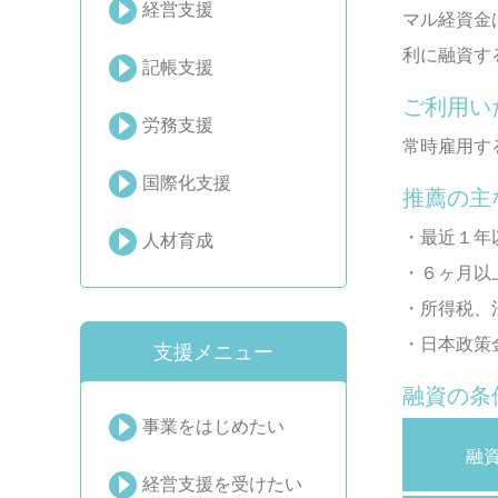
経営支援
マル経資金
利に融資す
記帳支援
ご利用い
労務支援
常時雇用す
国際化支援
推薦の主
・最近１年
人材育成
・６ヶ月以
・所得税、
・日本政策
支援メニュー
融資の条
事業をはじめたい
融
経営支援を受けたい