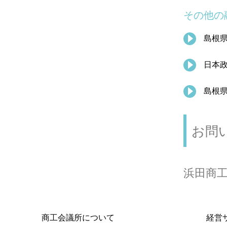
その他の
島根
日本
島根
お問
浜田商工会
商工会議所について
経営