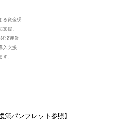
よる資金繰
拓支援、
の経済産業
導入支援、
ます。
。
援策パンフレット参照】