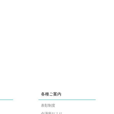
）
各種ご案内
表彰制度
会議所だより