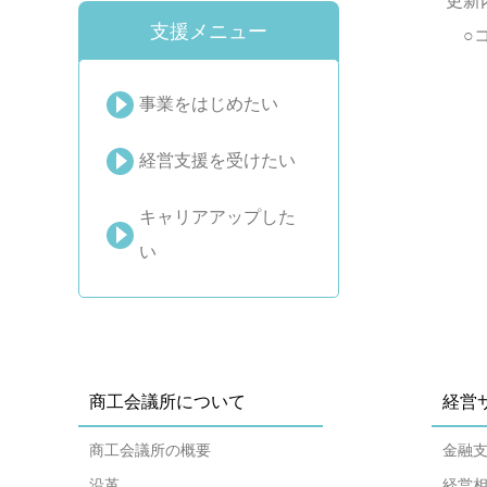
更新内容
支援メニュー
○コロナ策
・第４章 
事業をはじめたい
第５章 税
経営支援を受けたい
キャリアアップした
い
商工会議所について
経営
商工会議所の概要
金融
沿革
経営