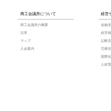
商工会議所について
経営
商工会議所の概要
金融
沿革
経営
マップ
記帳
入会案内
労務
国際
人材