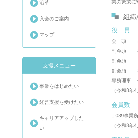
業の繁栄に
沿革
組織
入会のご案内
役 員
マップ
会 頭 
副会頭 
副会頭 
支援メニュー
副会頭 
専務理事 
事業をはじめたい
（令和8年4
経営支援を受けたい
会員数
1,089事業
キャリアアップした
（令和8年4
い