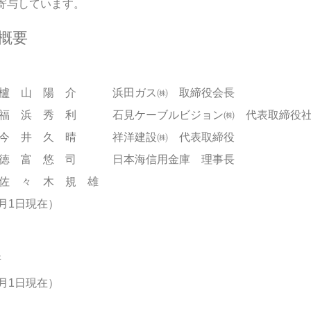
寄与しています。
概要
櫨 山 陽 介 浜田ガス㈱ 取締役会長
福 浜 秀 利 石見ケーブルビジョン㈱ 代表取締役
今 井 久 晴 祥洋建設㈱ 代表取締役
徳 富 悠 司 日本海信用金庫 理事長
佐 々 木 規 雄
月1日現在）
所
月1日現在）