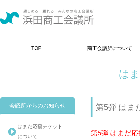
TOP
商工会議所について
はま
会議所からのお知らせ
第5弾 は
はまだ応援チケット
第5弾 はまだ
について