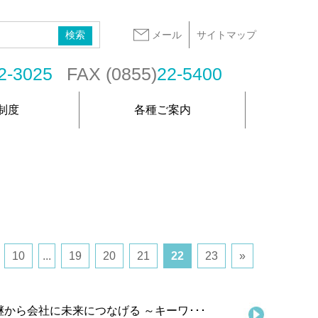
メール
サイトマップ
2-3025
FAX (0855)
22-5400
制度
各種ご案内
10
...
19
20
21
22
23
»
から会社に未来につなげる ～キーワ･･･