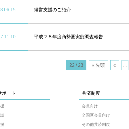
8.06.15
経営支援のご紹介
7.11.10
平成２８年度商勢圏実態調査報告
22 / 23
« 先頭
«
...
サポート
共済制度
支援
会員向け
相談
全国区会員向け
支援
その他共済制度